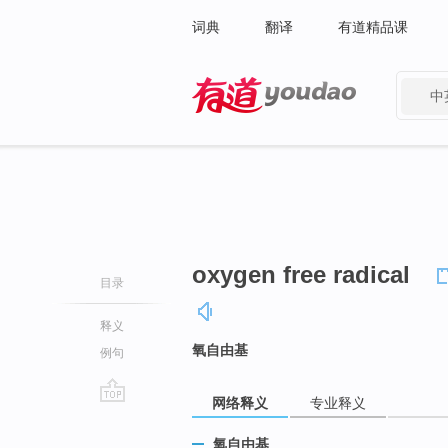
词典
翻译
有道精品课
中
有道 - 网易旗下搜索
oxygen free radical
目录
释义
氧自由基
例句
网络释义
专业释义
go
top
氧自由基