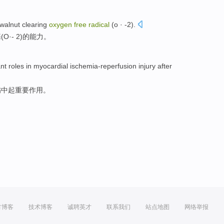
walnut
clearing
oxygen
free
radical
(
o
· -
2
).
基
(
O
·-
2
)
的
能力
。
nt
roles
in
myocardial
ischemia-reperfusion
injury
after
伤
中
起
重要
作用
。
方博客
技术博客
诚聘英才
联系我们
站点地图
网络举报