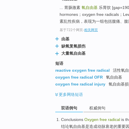
... 胃肠激素
氧自由基
乐胃饮 [gap=1902]K
hormones；oxygen free radi
紊乱性疾病，表现为一组包括腹痛、腹胀
基于722个网页
-
相关网页
由基
缺氧复氧损伤
大量氧自由基
短语
reactive oxygen free radical
活性氧自
oxygen free radical OFR
氧自由基
oxygen free radical injury
氧自由基损伤
更多
网络短语
双语例句
权威例句
Conclusions
Oxygen
free
radical
is
t
结论
氧
自由基
是
造成
动脉
衰老
的
重要