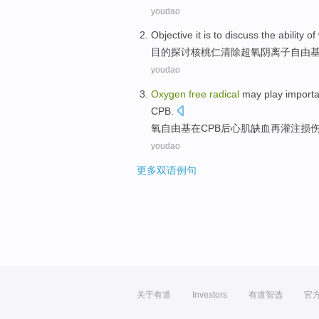
youdao
Objective
it is
to discuss
the
ability
of
目的
探讨
核桃仁
清除超
氧
阴离子
自由
youdao
Oxygen
free
radical
may
play
importa
CPB
.
氧
自由基
在
CPB
后
心肌
缺血再灌注
损
youdao
更多双语例句
关于有道
Investors
有道智选
官