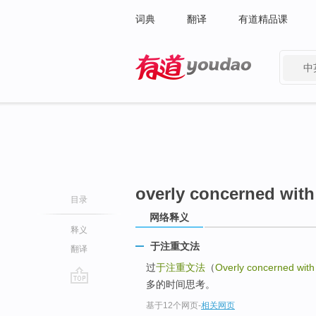
词典
翻译
有道精品课
中
有道 - 网易旗下搜索
overly concerned wit
目录
网络释义
释义
于注重文法
翻译
过
于注重文法
（
Overly concerned wit
多的时间思考。
go
基于12个网页
-
相关网页
top