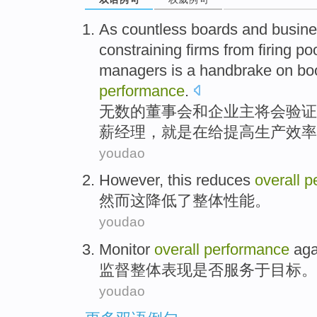
As countless
boards
and
busin
constraining
firms
from firing
poo
managers
is
a
handbrake
on
bo
performance
.
无数
的
董事会
和
企业
主将
会验证
薪
经理
，
就是
在
给提高
生产效率
youdao
However
,
this
reduces
overall
p
然而
这
降低了
整体
性能
。
youdao
Monitor
overall
performance
aga
监督
整体
表现
是否
服务
于目标。
youdao