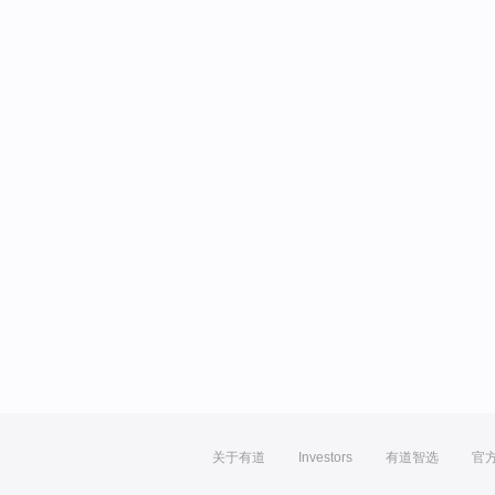
关于有道
Investors
有道智选
官