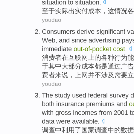
situation
to
situation
.
至于
实际
出实付
成本
，
这
情况各
youdao
Consumers
derive
significant
va
Web
,
and
since
advertising pay
immediate
out-of
-
pocket
cost
.
消费者
在
互联网
上
的
各种
行为
能
于
其中大部分
成本
都是通过
广告
费者来说，上网
并不
涉及需要
立
youdao
The study
used
federal
survey
d
both insurance premiums
and
o
with
gross incomes from
2001
t
data
were
available
.
调查
中
利用
了
国家
调查中的
数据