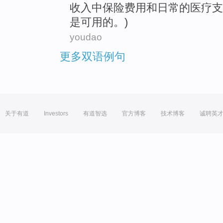
收入
中
保险
费用
和
日常
的
医疗
支
是
可用
的。)
youdao
更多双语例句
关于有道
Investors
有道智选
官方博客
技术博客
诚聘英