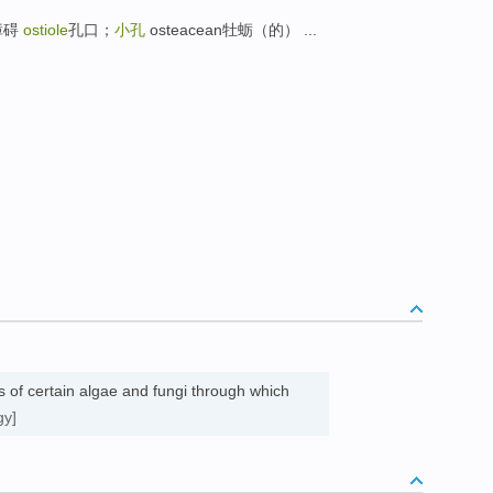
化障碍
ostiole
孔口；
小孔
osteacean牡蛎（的） ...
s of certain algae and fungi through which
gy]