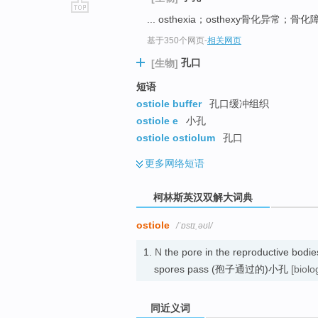
... osthexia；osthexy骨化异常；骨
go
top
基于350个网页
-
相关网页
孔口
[生物]
短语
ostiole buffer
孔口缓冲组织
ostiole e
小孔
ostiole ostiolum
孔口
更多
网络短语
柯林斯英汉双解大词典
ostiole
/ˈɒstɪˌəʊl/
1.
N
the pore in the reproductive bodie
spores pass (孢子通过的)小孔
[biolo
同近义词