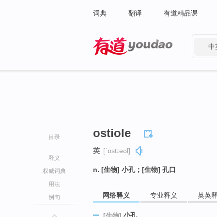
词典
翻译
有道精品课
中
有道 - 网易旗下搜索
ostiole
目录
英
[ˈɒstɪəʊl]
释义
n. [生物] 小孔；[生物] 孔口
权威词典
用法
网络释义
专业释义
英英
例句
小孔
[生物]