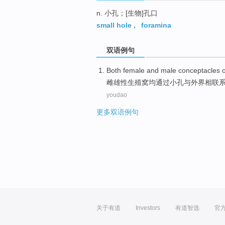
n. 小孔；[生物]孔口
small hole
,
foramina
双语例句
Both
female and
male
conceptacles
o
雌
雄性
生殖
窝
均
通过
小孔与外界相联
youdao
更多双语例句
关于有道
Investors
有道智选
官