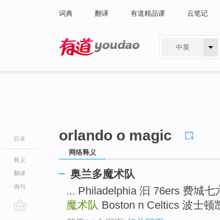
词典
翻译
有道精品课
云笔记
中英
有道 - 网易旗下搜索
orlando o magic
目录
网络释义
释义
奥兰多魔术队
翻译
例句
... Philadelphia 汩 76ers 
魔术队
Boston n Celtics 波士
go