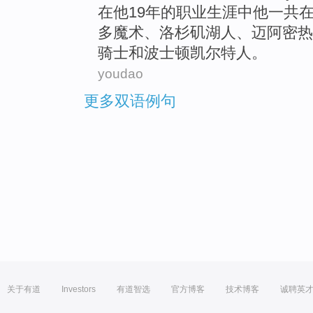
在
他
19年
的
职业生涯中
他
一共
多
魔术
、
洛杉矶
湖人
、
迈阿密
热
骑士
和波士顿凯尔特人。
youdao
更多双语例句
关于有道
Investors
有道智选
官方博客
技术博客
诚聘英