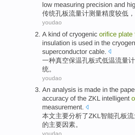
low
measuring
precision
and hi
传统
孔
板
流量计
测量
精度
较
低
，
youdao
A
kind of
cryogenic
orifice
plate
insulation
is
used
in the cryoge
superconductor
cable
.
一
种
真空
保温
孔
板式
低温
流量计
统
。
youdao
An
analysis
is
made
in the pape
accuracy
of the ZKL
intelligent
o
measurement
.
本文
主要
分析
了ZKL
智能
孔
板
流
的
主要
因素
。
youdao