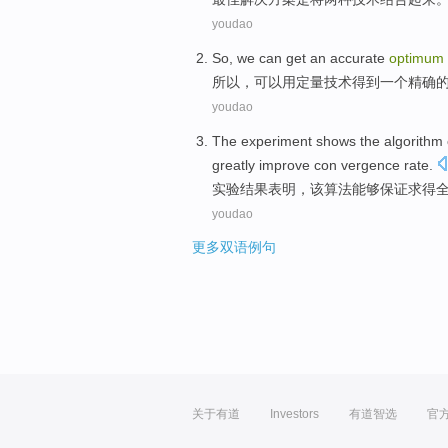
youdao
So
,
we can
get
an
accurate
optimum
所以
，
可以
用
定量
技术
得到
一个
精确
youdao
The experiment
shows
the algorithm
greatly
improve
con vergence
rate
.
实验
结果表明
，
该
算法
能够
保证求得
youdao
更多双语例句
关于有道
Investors
有道智选
官