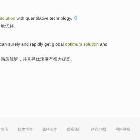
solution
with
quantitative
technology
.
的
最优
解
。
can
surely
and rapidly get
global
optimum
solution
and
全局
最
优
解
，
并且
寻
优速度
有很大
提高
。
方博客
技术博客
诚聘英才
联系我们
站点地图
网络举报