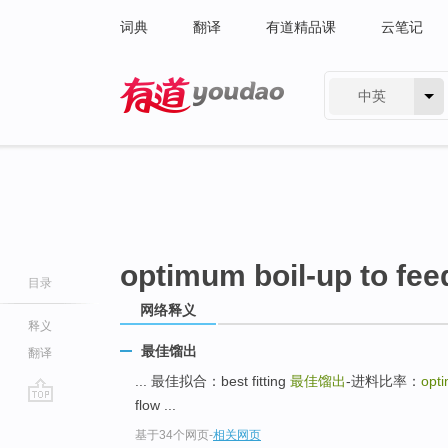
词典
翻译
有道精品课
云笔记
中英
有道 - 网易旗下搜索
optimum boil-up to feed
目录
网络释义
释义
最佳馏出
翻译
... 最佳拟合：best fitting
最佳馏出
-进料比率：
opti
flow ...
go
基于34个网页
-
相关网页
top