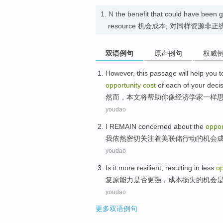
1.
N
the benefit that could have been g
resource 机会成本; 对同样资
双语例句
原声例句
权威
However
,
this passage
will
help
you
t
opportunity
cost
of
each
of
your
deci
然而
，
本文
将
帮助
你
像
经济学
家一样
youdao
I
REMAIN
concerned about
the
oppor
我
依然
密切
关注
着
美联储
行动
的
机会
youdao
Is it more
resilient
, resulting in
less
op
复原能力是否更强
，
成本
损失
的
机会
youdao
更多双语例句