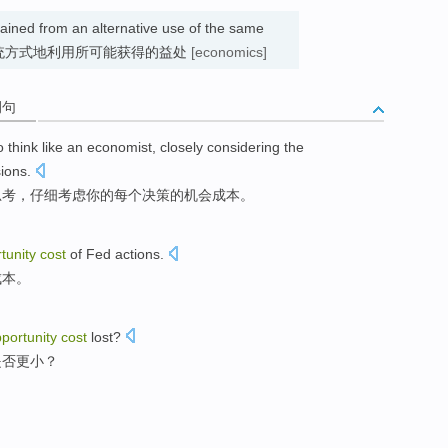
ained from an alternative use of the same
源非正统方式地利用所可能获得的益处
[economics]
例句
o
think
like
an economist
,
closely
considering
the
sions
.
思考
，
仔细
考虑
你
的
每个
决策
的
机会
成本
。
tunity
cost
of
Fed
actions
.
成本
。
portunity
cost
lost
?
是否
更
小？