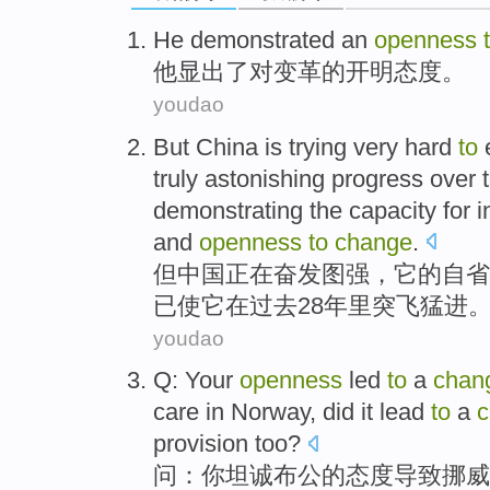
He
demonstrated
an
openness
他
显出了
对
变革的开明
态度
。
youdao
But
China
is trying
very
hard
to
truly astonishing progress
over
demonstrating
the
capacity for
i
and
openness
to
change
.
但
中国
正在
奋发图强
，
它
的
自省
已
使它
在
过去
28
年里
突飞猛进
youdao
Q
:
Your
openness
led
to
a
chan
care
in
Norway
,
did
it
lead
to
a
c
provision too?
问
：
你
坦诚
布公的
态度
导致
挪威