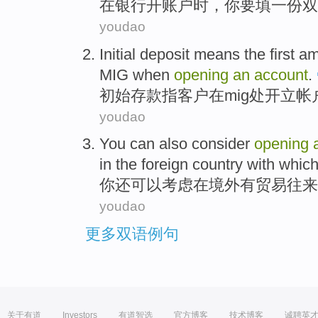
在
银行
开
账户
时
，
你
要填
一
份双
youdao
Initial
deposit
means
the first
am
MIG
when
opening
an
account
.
初始
存款
指
客户
在
mig处
开立
帐
youdao
You
can
also
consider
opening
in
the
foreign
country
with which
你
还
可以
考虑
在
境外
有
贸易往来
youdao
更多双语例句
关于有道
Investors
有道智选
官方博客
技术博客
诚聘英