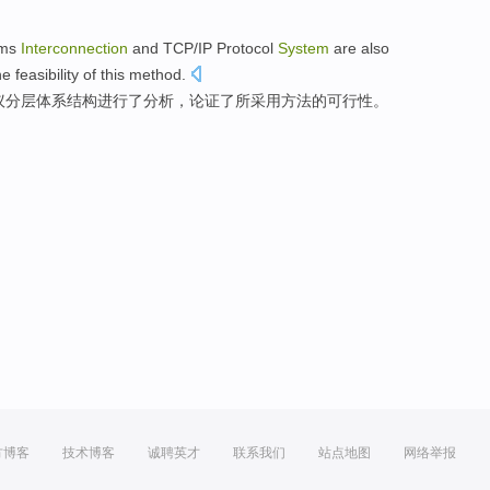
ms
Interconnection
and
TCP
/
IP
Protocol
System
are also
he
feasibility
of
this method
.
议分层
体系
结构
进行
了分析，
论证
了所采用方法的
可行性
。
方博客
技术博客
诚聘英才
联系我们
站点地图
网络举报