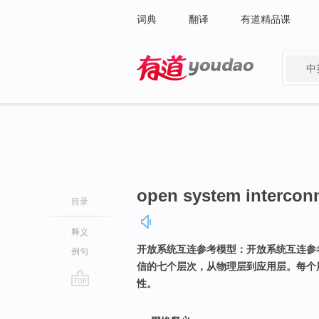
词典
翻译
有道精品课
中
有道 - 网易旗下搜索
open system intercon
目录
释义
开放系统互连参考模型：开放系统互连参
例句
信的七个层次，从物理层到应用层。每个
性。
go
top