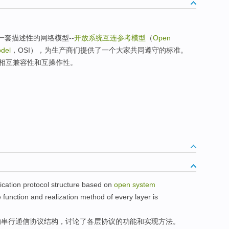
了一套描述性的网络模型--
开放系统互连参考模型
（
Open
odel
，OSI），为生产商们提供了一个大家共同遵守的标准。
相互兼容性和互操作性。
cation
protocol
structure
based on
open
system
e
function
and
realization
method
of
every
layer
is
的
串行
通信
协议
结构
，
讨论了
各
层
协议
的
功能
和
实现
方法
。