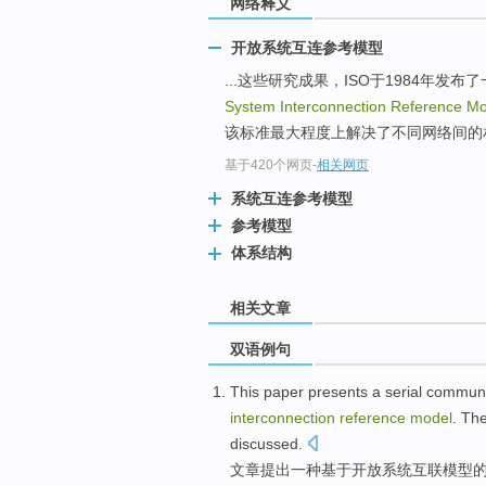
网络释义
开放系统互连参考模型
...这些研究成果，ISO于1984年发布
System Interconnection Reference M
该标准最大程度上解决了不同网络间的
基于420个网页
-
相关网页
系统互连参考模型
参考模型
体系结构
相关文章
双语例句
This paper
presents
a
serial
communi
interconnection
reference
model
.
Th
discussed
.
文章
提出
一种
基于
开放
系统
互联
模型