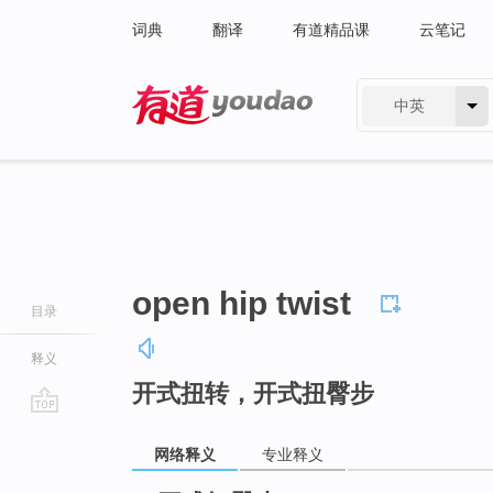
词典
翻译
有道精品课
云笔记
中英
有道 - 网易旗下搜索
open hip twist
目录
释义
开式扭转，开式扭臀步
go
top
网络释义
专业释义