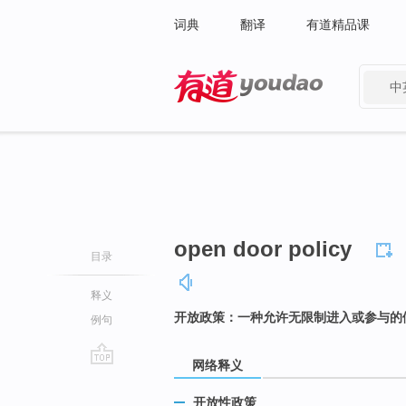
词典
翻译
有道精品课
中
有道 - 网易旗下搜索
open door policy
目录
释义
开放政策：一种允许无限制进入或参与的
例句
网络释义
go
top
开放性政策