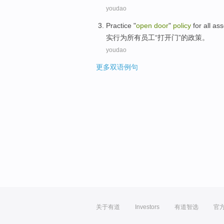
youdao
Practice
"
open
door
"
policy
for
all
ass
实行
为
所有
员工
“
打开
门
”的
政策
。
youdao
更多双语例句
关于有道
Investors
有道智选
官