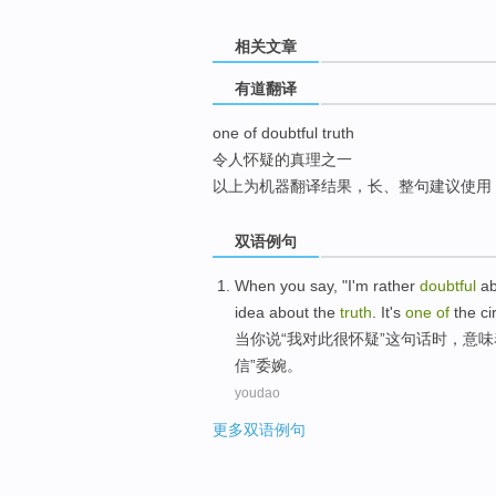
top
相关文章
有道翻译
one of doubtful truth
令人怀疑的真理之一
以上为机器翻译结果，长、整句建议使用
双语例句
When
you
say
, "
I
'm
rather
doubtful
ab
idea about
the
truth
. It's
one
of
the
ci
当
你
说
“
我
对此很
怀疑
”
这
句话时，
意味
信”
委婉
。
youdao
更多双语例句