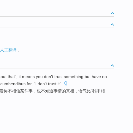
人工翻译
。
out that
",
it means
you
don
't
trust
something
but have
no
rcumbendibus for
, "I don't trust it".
着
你
不
相信
某
件事，
也
不
知道
事情
的
真相，语气比“我不相