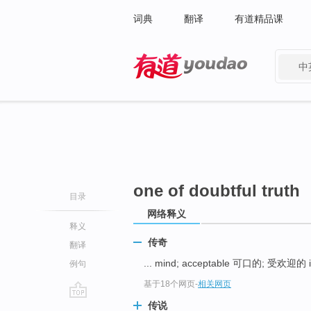
词典
翻译
有道精品课
中
有道 - 网易旗下搜索
one of doubtful truth
目录
网络释义
释义
传奇
翻译
... mind; acceptable 可口的; 受欢迎的 i
例句
基于18个网页
-
相关网页
传说
go