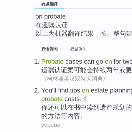
有道翻译
top
on probate
在遗嘱认证
以上为机器翻译结果，长、整句
双语例句
权威例句
Probate
cases
can
go
on
for
tw
遗嘱
认证案
可能
会持续
两
年
或更
《柯林斯英汉双解大词典》
You
'll
find tips
on
estate
plannin
probate
costs
.
你
还可以
在
书中读到
遗产
规划
的
的方法等内容。
youdao