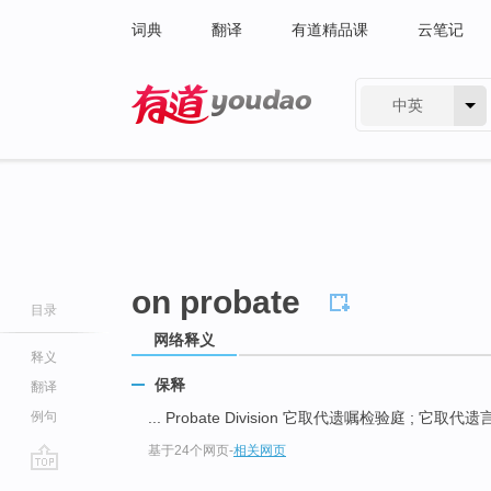
词典
翻译
有道精品课
云笔记
中英
有道 - 网易旗下搜索
on probate
目录
网络释义
释义
保释
翻译
例句
... Probate Division 它取代遗嘱检验庭 ; 它取
基于24个网页
-
相关网页
go