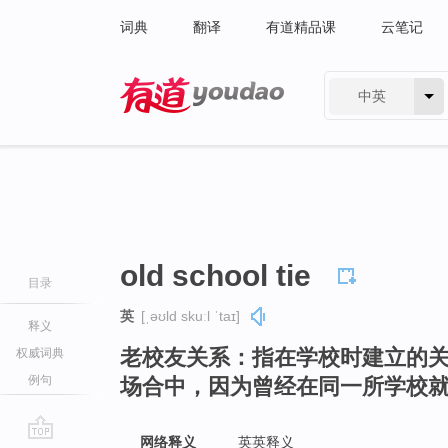
词典
翻译
有道精品课
云笔记
中英
有道 - 网易旗下搜索
old school tie
目录
英
[ˌəʊld skuːl ˈtaɪ]
释义
老校友关系：指在学校时建立的
权威词典
例句
场合中，因为曾经在同一所学校
网络释义
英英释义