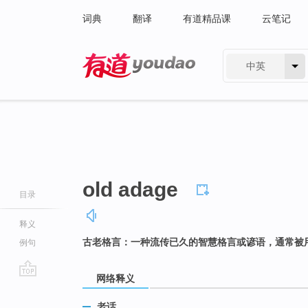
词典
翻译
有道精品课
云笔记
中英
有道 - 网易旗下搜索
old adage
目录
释义
古老格言：一种流传已久的智慧格言或谚语，通常被
例句
网络释义
go
top
老话