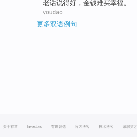
老话
说得好，
金钱
难
买
幸福
。
youdao
更多双语例句
关于有道
Investors
有道智选
官方博客
技术博客
诚聘英