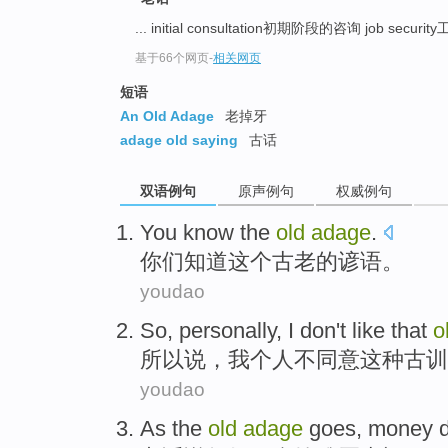
... initial consultation初期阶段的咨询 job secu
基于66个网页
-
相关网页
短语
An Old Adage
老掉牙
adage old saying
古话
双语例句
原声例句
权威例句
You
know
the
old
adage
.
你们
知道
这个
古老
的
谚语
。
youdao
So
,
personally
,
I
don't
like that
o
所以
说，
我
个人
不
同意这种
古训
youdao
As the
old
adage
goes
,
money
d