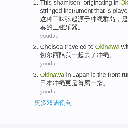
This
shamisen
,
originating in
Ok
stringed instrument
that
is play
这种
三味
弦
起源于
冲绳群岛
，
是
奏的三弦乐器。
youdao
Chelsea
traveled
to
Okinawa
wi
切尔西
陪
我一起去了
冲绳
。
youdao
Okinawa
in
Japan
is the front ru
日本
冲绳更是首屈一指
。
youdao
更多双语例句