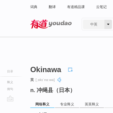
词典
翻译
有道精品课
云笔记
中英
有道 - 网易旗下搜索
Okinawa
目录
英
[ˌɒkɪˈnɑːwə]
释义
n. 冲绳县（日本）
例句
网络释义
专业释义
英英释义
go
top