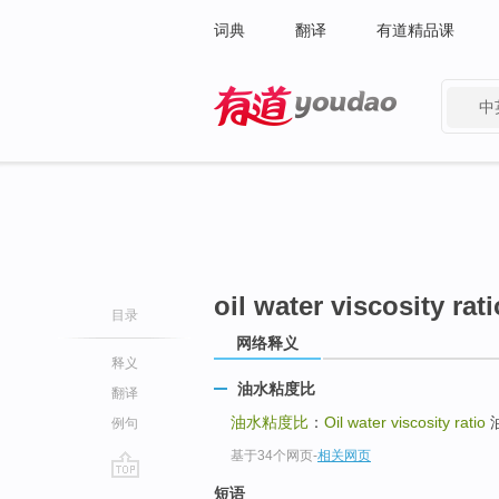
词典
翻译
有道精品课
中
有道 - 网易旗下搜索
oil water viscosity rati
目录
网络释义
释义
油水粘度比
翻译
油水粘度比
：
Oil water viscosity ratio
油
例句
基于34个网页
-
相关网页
go
短语