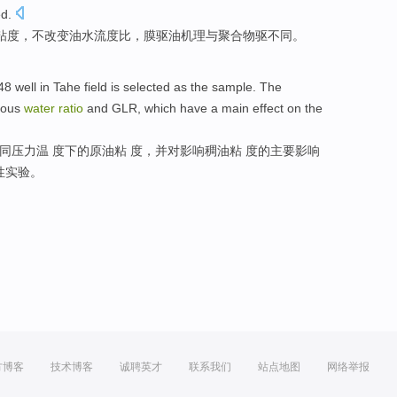
d.
粘度
，
不
改变
油
水流
度比
，膜驱油机理与聚合物驱不同。
48
well in
Tahe
field is selected as
the
sample. The
ious
water
ratio
and GLR,
which
have a
main
effect
on
the
同
压力温 度下
的
原油
粘
度，
并
对
影响
稠油粘 度的
主要
影响
性
实验
。
方博客
技术博客
诚聘英才
联系我们
站点地图
网络举报