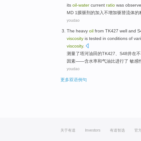
its
oil-
water
current
ratio
was observe
MD 1膜
驱
剂
的
加入
不
增加
驱
替流体的
youdao
The
heavy
oil
from TK427
well
and
S
viscosity
is
tested
in
conditions of
var
viscosity
.
测量
了
塔河油田
的TK427、
S48
井
在
不
因素——含水率和气
油
比
进行了 敏感
youdao
更多双语例句
关于有道
Investors
有道智选
官