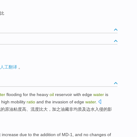
比
人工翻译
。
ter
flooding
for the
heavy
oil
reservoir
with
edge
water
is
, high
mobility
ratio
and
the
invasion
of
edge
water
.
藏
的
原油
粘度高
、
流度
比
大
，加之油藏非均质
及
边水
入侵
的影
t
increase
due to the
addition
of
MD-1
, and
no
changes
of