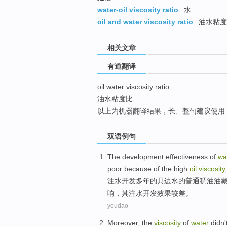
top
water-oil viscosity ratio
水
oil and water viscosity ratio
油水粘度
相关文章
有道翻译
oil water viscosity ratio
油水粘度比
以上为机器翻译结果，长、整句建议使用
双语例句
The
development
effectiveness
of
wa
poor
because of
the
high
oil
viscosity
注水
开发
多年
的
具
边
水
的普通
稠油
油
响，
其
注水开发效果
较
差。
youdao
Moreover, the
viscosity
of
water
didn
'