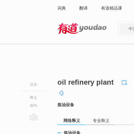
词典
翻译
有道精品课
中
有道 - 网易旗下搜索
oil refinery plant
目录
释义
炼油设备
例句
网络释义
专业释义
go
top
炼油设备