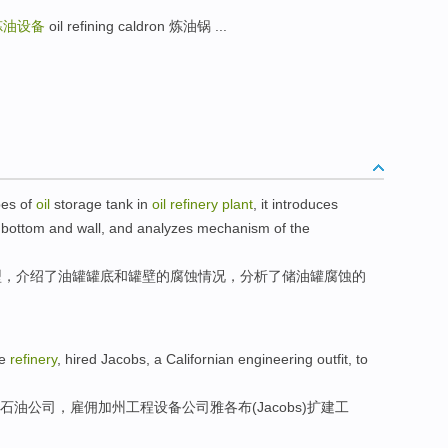
炼油设备
oil refining caldron 炼油锅 ...
pes
of
oil
storage
tank
in
oil
refinery
plant
,
it introduces
bottom
and
wall
, and
analyzes
mechanism
of
the
型
，
介绍
了
油
罐罐
底
和
罐
壁
的腐蚀
情况
，
分析了
储油罐腐蚀
的
e
refinery
,
hired
Jacobs
, a
Californian
engineering
outfit
, to
石油
公司
，
雇佣
加州
工程
设备
公司
雅各布
(Jacobs)
扩建
工