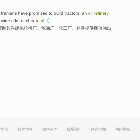
 Iranians
have
promised
to build
tractors
, an
oil
refinery
ovide
a lot of
cheap
oil
.
帮助
其兴建
拖拉机
厂、
炼油厂
、
化工厂
、并且提供廉价油出
方博客
技术博客
诚聘英才
联系我们
站点地图
网络举报