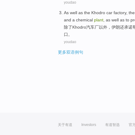
youdao
As well as the
Khodro
car factory,
the
and a
chemical
plant
, as well as to
pr
除了
Khodro
汽车厂以外，
伊朗
还
承诺
口。
youdao
更多双语例句
关于有道
Investors
有道智选
官