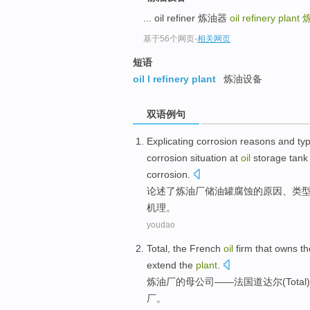
... oil refiner 炼油器
oil refinery plant
基于56个网页
-
相关网页
短语
oil l refinery plant
炼油设备
双语例句
Explicating
corrosion
reasons
and
ty
corrosion
situation
at
oil
storage
tank
corrosion
.
论述了
炼油厂
储油罐
腐蚀
的
原因
、
类
机理
。
youdao
Total
,
the French
oil
firm
that owns
th
extend the
plant
.
炼油厂
的
母公司——
法国
道达尔(
Total
)
厂
。