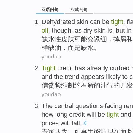
双语例句
权威例句
Dehydrated
skin
can
be
tight
,
fl
oil
,
though
,
as
dry
skin is,
but
i
缺水
性
皮肤
可能
会
紧绷
，
掉屑
和
样
缺
油
，
而是
缺水
。
youdao
Tight
credit
has already curbed
and
the trend
appears likely
to 
信贷
紧缩
制约着
新的
油气
的
开发
youdao
The
central
questions
facing
re
how
long
credit
will
be
tight
and
prices
will
fall
.
专家
认为
，可
再生
能源
现在
面临