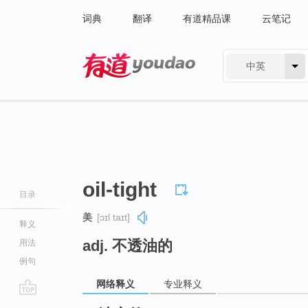
词典
翻译
有道精品课
云笔记
中英
有道 - 网易旗下搜索
oil-tight
目录
美
[ɔɪl taɪt]
释义
adj. 不透油的
用法
例句
网络释义
专业释义
go