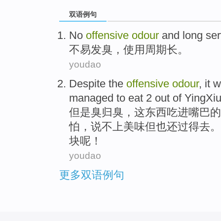
双语例句
No
offensive
odour
and
long
ser
不易
发臭，
使用
周期
长
。
youdao
Despite the
offensive
odour
,
it
w
managed
to eat
2
out
of
YingXi
但是
臭归臭
，
这
东西
吃
进嘴巴
的
怕
，说不上美味但也还过得去。
块
呢！
youdao
更多双语例句