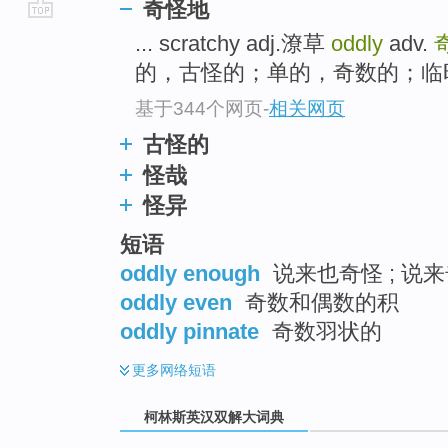
奇怪地
go
... scratchy adj.潦草
oddly
adv.
top
的，古怪的；单的，奇数的；临时的
基于344个网页
-
相关网页
古怪的
怪哉
怪异
短语
oddly enough
说来也奇怪 ; 说来
oddly even
奇数和偶数的积
oddly pinnate
奇数羽状的
更多
网络短语
柯林斯英汉双解大词典