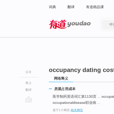
词典
翻译
有道精品课
中
有道 - 网易旗下搜索
occupancy dating cos
目录
网络释义
释义
房屋占用成本
翻译
医学制药英语词汇第1130页 ... occupatio
occupationaldisease职业病 ...
go
基于1个网页
-
相关网页
top