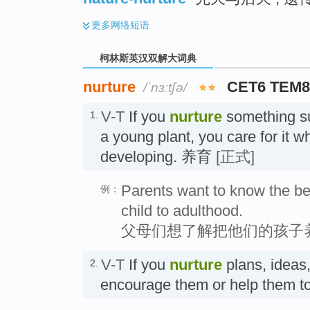
更多
网络短语
柯林斯英汉双解大词典
nurture
CET6 TEM
/ˈnɜːtʃə/
V-T
If you
nurture
something su
1.
a young plant, you care for it wh
developing. 养育
[正式]
Parents want to know the bes
例：
child to adulthood.
父母们想了解把他们的孩子
V-T
If you
nurture
plans, ideas,
2.
encourage them or help them 