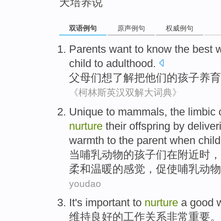
天培养说
双语例句
原声例句
权威例句
Parents
want to
know
the
best
child
to
adulthood
.
父母们
想
了解
把
他们
的
孩子
养育
《柯林斯英汉双解大词典》
Unique
to
mammals
,
the
limbic
nurture
their offspring
by delive
warmth
to the parent
when
chil
当
哺乳
动物
的
孩子
们在附近时，
柔
和
温暖
的
感觉
，促使哺乳
动物
youdao
It's important
to
nurture
a good
维持
良好
的
工作
关系
非常
重要。