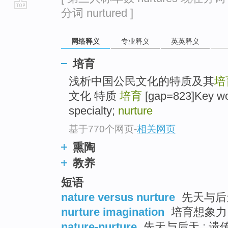
分词 nurtured ]
go
top
网络释义
专业释义
英英释义
培育
浅析中国公民文化的特质及其
培
文化 特质
培育
[gap=823]Key wor
specialty;
nurture
基于770个网页
-
相关网页
熏陶
教养
短语
nature versus nurture
先天与后天 
nurture imagination
培育想象力
nature-nurture
先天与后天 ; 遗