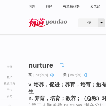
词典
翻译
有道精品课
云笔记
中英
有道 - 网易旗下搜索
nurture
目录
英
[ˈnɜːtʃə(r)]
美
[ˈnɜːrtʃər]
释义
v. 培养，促进；养育，培育；
权威词典
用法
生
例句
n. 养育，培育；教养；（总称）
[ 第三人称单数 nurtures 现在分词 nu