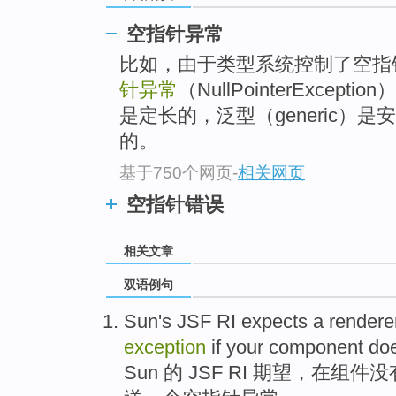
空指针异常
比如，由于类型系统控制了空指针引
针异常
（NullPointerExcep
是定长的，泛型（generic）
的。
基于750个网页
-
相关网页
空指针错误
相关文章
双语例句
Sun
's
JSF
RI
expects
a
rendere
exception
if
your component
doe
Sun
的
JSF
RI
期望
，
在
组件
没