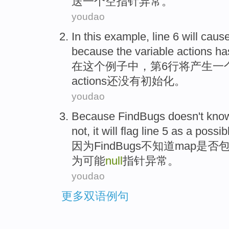
送
一个
空
指针
异常
。
youdao
In
this
example
,
line 6
will
caus
because
the
variable
actions
ha
在
这个
例子
中，
第6
行将
产生
一
actions
还
没有
初始化
。
youdao
Because
FindBugs
doesn't
kno
not,
it
will
flag
line
5
as
a
possib
因为
FindBugs
不
知道
map
是否
为
可能
null
指针
异常
。
youdao
更多双语例句