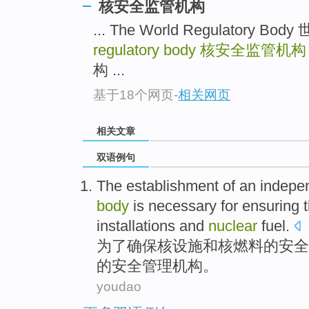
核安全监管机构
... The World Regulatory 
regulatory body
核安全监管机构
构 ...
基于18个网页
-
相关网页
相关文章
双语例句
The
establishment
of
an
indepe
body
is
necessary
for
ensuring
t
installations
and
nuclear
fuel.
为了
确保
核
设施
和
核燃料
的
安全
的安全
管理
机构
。
youdao