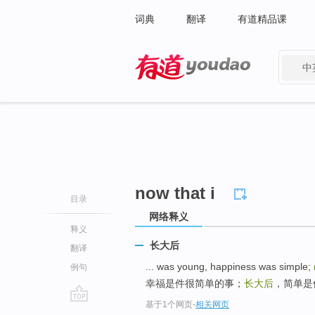
词典
翻译
有道精品课
中
有道 - 网易旗下搜索
now that i
目录
网络释义
释义
长大后
翻译
... was young, happiness was simple;
例句
幸福是件很简单的事；
长大后
，简单是
基于1个网页
-
相关网页
go