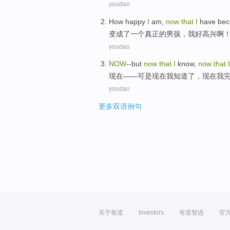
youdao
How happy
I
am,
now
that
I
have
be
变成
了
一个
真正
的男孩，
我
好
高兴啊
youdao
NOW
--
but
now
that
I
know
,
now
that
I
现在
——
可是
现在
我
知道
了，现在我
youdao
更多双语例句
关于有道
Investors
有道智选
官