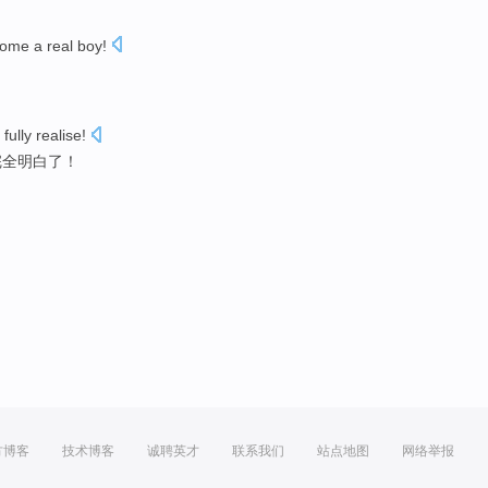
come
a
real
boy
!
！
fully
realise
!
完全
明白
了！
方博客
技术博客
诚聘英才
联系我们
站点地图
网络举报