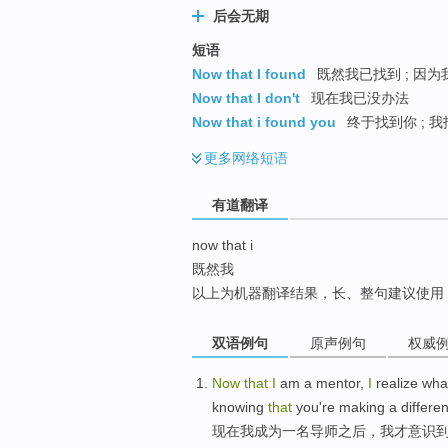
后会无期
top
短语
Now that I found
既然我已找到 ; 因为
Now that I don't
现在我已没办法
Now that i found you
终于找到你 ; 我
更多
网络短语
有道翻译
now that i
既然我
以上为机器翻译结果，长、整句建议使用
双语例句
原声例句
权威
N
ow
that
I
am a mentor,
I
realize wha
knowing
that
you're making a differenc
现
在我成为一名导师之后，我才意识