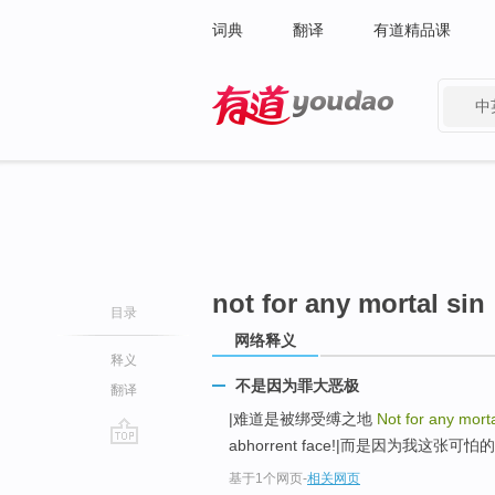
词典
翻译
有道精品课
中
有道 - 网易旗下搜索
not for any mortal sin
目录
网络释义
释义
不是因为罪大恶极
翻译
|难道是被绑受缚之地
Not for any morta
abhorrent face!|而是因为我这张可怕的
go
基于1个网页
-
相关网页
top