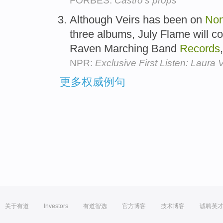
FORBES:
Castro's props
Although Veirs has been on
No
three albums, July Flame will c
Raven Marching Band
Records
NPR:
Exclusive First Listen: Laura V
更多权威例句
关于有道
Investors
有道智选
官方博客
技术博客
诚聘英