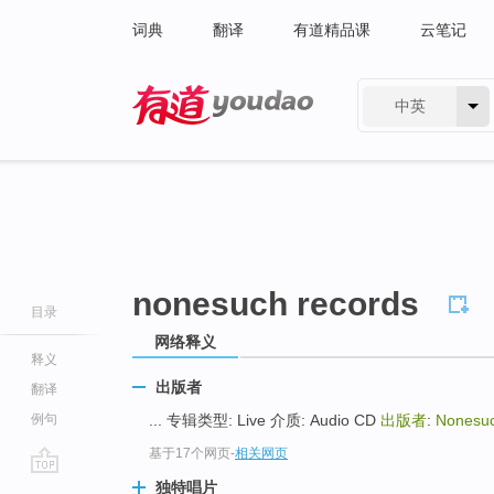
词典
翻译
有道精品课
云笔记
中英
有道 - 网易旗下搜索
nonesuch records
目录
网络释义
释义
出版者
翻译
例句
... 专辑类型: Live 介质: Audio CD
出版者
:
Nonesuc
基于17个网页
-
相关网页
go
独特唱片