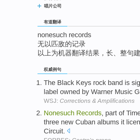
top
唱片公司
有道翻译
nonesuch records
无以匹敌的记录
以上为机器翻译结果，长、整句
权威例句
The Black Keys rock band is si
label owned by Warner Music 
WSJ:
Corrections & Amplifications
Nonesuch
Records
, part of Tim
three new Cuban albums it lice
Circuit.