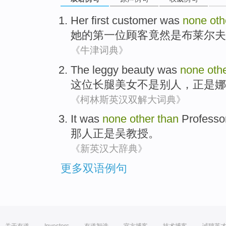
Her
first
customer
was
none
ot
她
的
第一位
顾客
竟然
是
布莱尔
夫
《牛津词典》
The leggy
beauty was
none
oth
这位
长腿美女
不是
别人，正是娜
《柯林斯英汉双解大词典》
It
was
none
other
than
Professo
那
人
正是
吴
教授
。
《新英汉大辞典》
更多双语例句