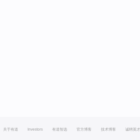
关于有道
Investors
有道智选
官方博客
技术博客
诚聘英