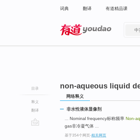
词典
翻译
有道精品课
中
有道 - 网易旗下搜索
non-aqueous liquid d
目录
网络释义
释义
非水性液体显像剂
翻译
... Nominal frequency标称频率
Non-aq
gas非冷凝气体 ...
go
基于354个网页
-
相关网页
top