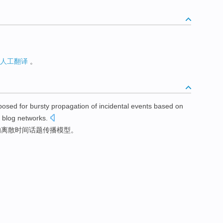
人工翻译
。
oposed
for bursty
propagation
of
incidental events
based on
 blog networks.
的
离散
时间
话题
传播
模型
。