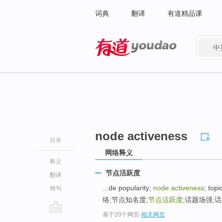
词典
翻译
有道精品课
中
有道 - 网易旗下搜索
node activeness
目录
网络释义
释义
节点活跃度
翻译
...de popularity;
node activeness
; top
例句
络;节点知名度;
节点活跃度
;话题场强;话题
基于20个网页
-
相关网页
go