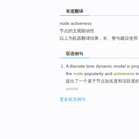
top
有道翻译
node activeness
节点的主观能动性
以上为机器翻译结果，长、整句建议使用
双语例句
A
discrete
time
dynamic
model
is pr
the
node
popularity
and
activeness
in
提出
了
一个
基于
节点
知名度
和
活跃度
youdao
更多双语例句