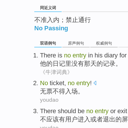
同近义词
不准入内；禁止通行
No Passing
双语例句
原声例句
权威例句
There is
no
entry
in
his
diary
fo
他
的
日记
里
没有
那天
的
记录
。
《牛津词典》
No
ticket
,
no
entry
!
无
票不得
入场
。
youdao
There
should be
no
entry
or
exit
不
应该
有
用户
进入
或者
退出
的
屏
youdao