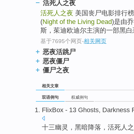
活死人之夜
活死人之夜
美国丧尸电影排行榜
(
Night of the Living Dead
)是由
斯，茱迪欧迪尔主演的一部黑白
基于7695个网页
-
相关网页
恶夜活跳尸
恶夜僵尸
僵尸之夜
相关文章
双语例句
权威例句
FlixBox - 13
Ghosts
,
Darkness
F
十三
幽灵
，
黑暗
降落，活死人之