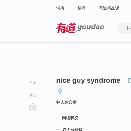
词典
翻译
有道精品课
中
有道 - 网易旗下搜索
nice guy syndrome
目录
释义
好人综合症
go
网络释义
top
好人分析症