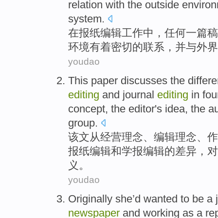
relation
with
the outside
enviro
system
.
在
报纸
编辑
工作
中
，
任何一
篇
稿
环境
有着
密切
的
联系，
并与
外界
youdao
This paper discusses
the
differ
editing
and
journal
editing
in fo
concept
, the
editor
's
idea, the a
group.
该文
从
经营
理念
、
编辑
理念、作
报纸
编辑
和
学报
编辑的
差异
，对
义。
youdao
Originally
she
’d
wanted to
be
a
newspaper
and
working
as a
re