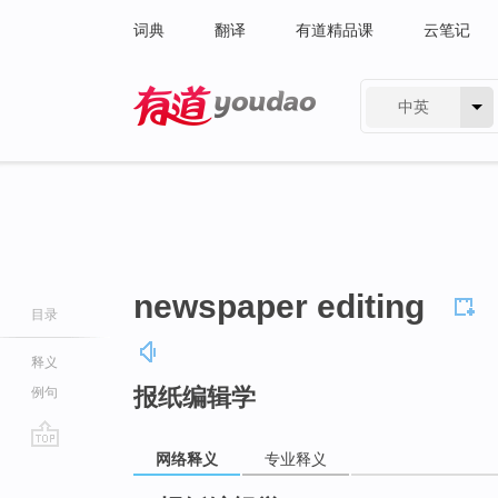
词典
翻译
有道精品课
云笔记
中英
有道 - 网易旗下搜索
newspaper editing
目录
释义
报纸编辑学
例句
网络释义
专业释义
go
top