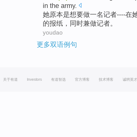
in
the
army
.
她
原本
是想
要
做
一
名记者
----
在
的
报纸
，同时
兼做
记者
。
youdao
更多双语例句
关于有道
Investors
有道智选
官方博客
技术博客
诚聘英