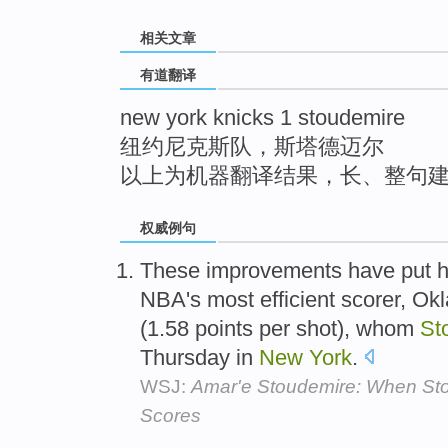
top
相关文章
有道翻译
new york knicks 1 stoudemire
纽约尼克斯队，斯塔德迈尔
以上为机器翻译结果，长、整句
权威例句
These improvements have put hi
NBA's most efficient scorer, Ok
(1.58 points per shot), whom
St
Thursday in
New
York
.
WSJ:
Amar'e Stoudemire: When Sto
Scores