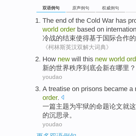
双语例句
原声例句
权威例句
The
end
of
the Cold
War
has pr
world
order
based on
internatio
冷战
的
结束
使得
基于
国际
合作
的
《柯林斯英汉双解大词典》
How
new
will
this
new
world
ord
新的
世界
秩序
到底
会
新
在
哪里？
youdao
A
treatise
on
prisons
became
a
order
.
一
篇
主题为
牢狱
的命题论文就这
的
沉思录
。
youdao