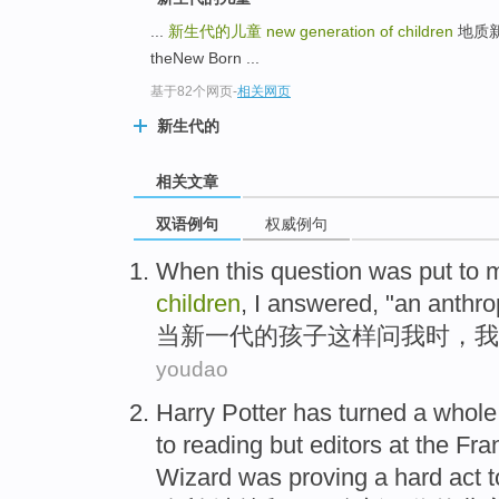
...
新生代的儿童
new generation of children
地质新生
theNew Born ...
基于82个网页
-
相关网页
新生代的
相关文章
双语例句
权威例句
When
this
question
was
put to
children
,
I
answered
, "
an
anthro
当
新
一代
的
孩子
这样
问
我
时，
我
youdao
Harry
Potter has
turned
a
whol
to
reading
but
editors
at
the Fra
Wizard
was
proving
a
hard
act
t