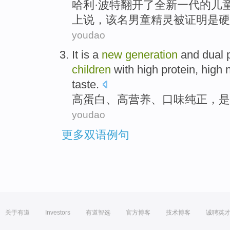
哈利
·
波特
翻开
了
全新
一代
的
儿
上
说
，
该
名男童
精灵
被
证明
是
硬
youdao
It
is
a
new
generation
and
dual
children
with
high
protein
, high
n
taste
.
高蛋白
、
高
营养
、
口味
纯正
，
是
youdao
更多双语例句
关于有道
Investors
有道智选
官方博客
技术博客
诚聘英