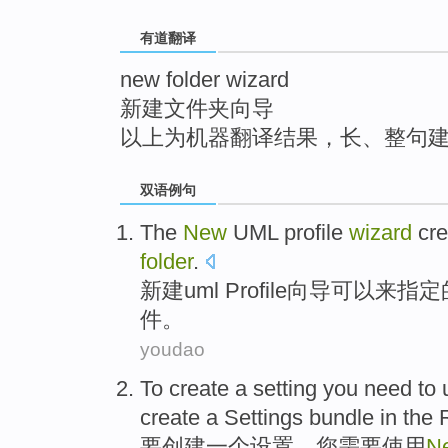
top
有道翻译
new folder wizard
新建文件夹向导
以上为机器翻译结果，长、整句
双语例句
The
New
UML
profile
wizard
cr
folder
.
新建
uml
Profile
向导
可以来
指定
件。
youdao
To
create
a
setting
you
need to
create a
Settings
bundle
in
the 
要
创建
一
个
设置
，
您
需要
使用
N