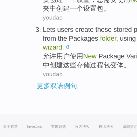
夹中
创建一个
设置
包
。
youdao
Lets
users
create
these
stored
p
from
the Packages
folder
,
using
wizard
.
允许
用户
使用
New
Package
Var
中
创建
这些
存储
过程
包
变体
。
youdao
更多双语例句
关于有道
Investors
有道智选
官方博客
技术博客
诚聘英