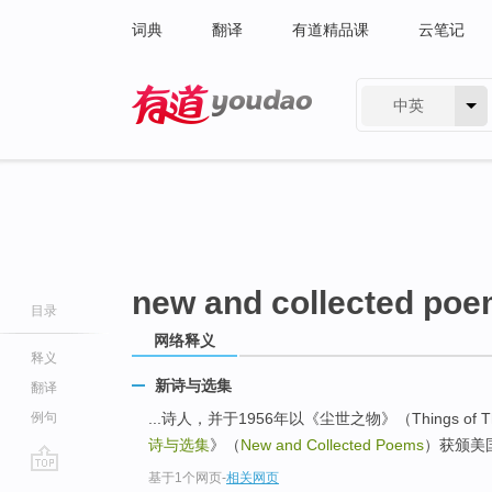
词典
翻译
有道精品课
云笔记
中英
有道 - 网易旗下搜索
new and collected po
目录
网络释义
释义
新诗与选集
翻译
例句
...诗人，并于1956年以《尘世之物》（Things of 
诗与选集
》（
New and Collected Poems
）获颁美
基于1个网页
-
相关网页
go