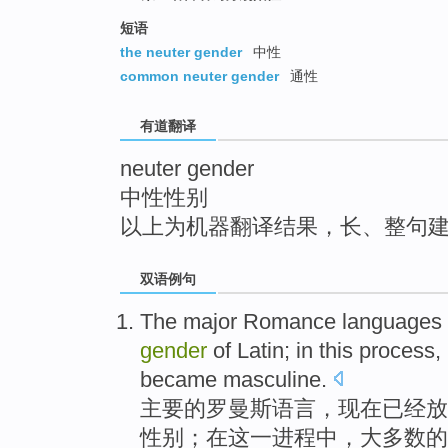
top
短语
the neuter gender
中性
common neuter gender
通性
有道翻译
neuter gender
中性性别
以上为机器翻译结果，长、整句
双语例句
The
major
Romance
languages
gender
of
Latin
;
in
this
process
,
became
masculine
.
主要
的
罗曼
斯
语言
，现在
已经
放
性别
；
在
这
一
进程中
，
大多数
的