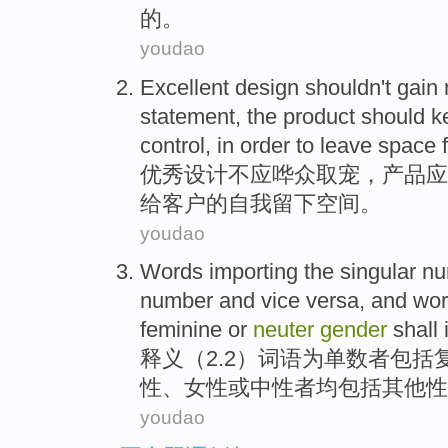
的。
youdao
Excellent
design
shouldn't
gain 
statement, the
product
should
k
control
,
in order to
leave
space
优秀
设计
不
应
哗众
取宠，
产品
应
给
客户
的自我
留下
空间
。
youdao
Words
importing the
singular
nu
number
and
vice
versa
,
and
wor
feminine
or
neuter
gender
shall
释义（2.2）
词语
为
单数
者
包括
性
、
女性
或
中
性者
均包括
其他
性
youdao