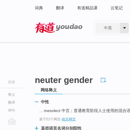
词典
翻译
有道精品课
云笔记
中英
有道 - 网易旗下搜索
neuter gender
目录
网络释义
释义
中性
翻译
例句
... mesolect 中言；普通教育阶段人士使用的混合
基于52个网页
-
相关网页
go
某些语言名词分别阳性