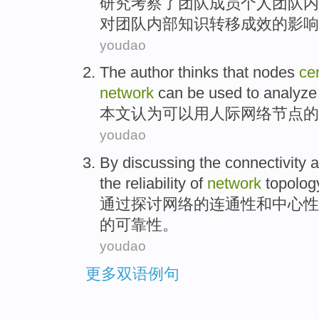
研究
考察
了
团队成员个人团队内
对团队内部
知识
转移成效
的
影响
youdao
The author
thinks that
nodes
cen
network
can be
used
to
analyze
本文
认为
可以
用
人际
网络
节点
的
youdao
By
discussing
the connectivity
a
the
reliability
of
network
topolo
通过
探讨
网络
的
连
通性
和
中
心性
的
可靠性
。
youdao
更多双语例句