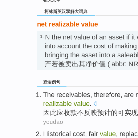
柯林斯英汉双解大词典
net realizable value
N
the net value of an asset if it
1.
into account the cost of making
bringing the asset into a sa
产若被卖出其净价值 ( abbr: NR
双语例句
The
receivables
,
therefore
, are
realizable
value
.
因此
应收款
不
反映
预计
的
可实现
youdao
Historical
cost
,
fair
value
,
repla