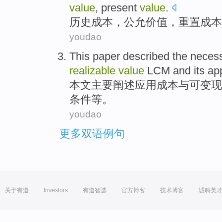
value
,
present
value
.
历史
成本
，
公允
价值
，
重置
成本
youdao
This paper
described
the
necess
realizable
value
LCM
and its
app
本文
主要阐述
应用
成本
与
可
变现
条件
等。
youdao
更多双语例句
关于有道
Investors
有道智选
官方博客
技术博客
诚聘英