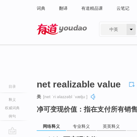
词典
翻译
有道精品课
云笔记
中英
有道 - 网易旗下搜索
net realizable value
目录
美
[net ˈriːəlaɪzəbl ˈvæljuː]
释义
净可变现价值：指在支付所有销
权威词典
例句
网络释义
专业释义
英英释义