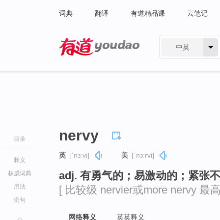
词典
翻译
有道精品课
云笔记
中英
有道 - 网易旗下搜索
nervy
目录
英
[ˈnɜːvi]
美
[ˈnɜːrvi]
释义
adj. 有勇气的；易激动的；紧张
权威词典
用法
[ 比较级 nervier或more nervy 最高级
例句
网络释义
英英释义