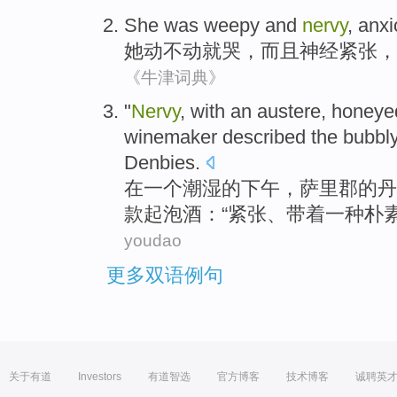
She
was
weepy
and
nervy
,
anxi
她
动不动就哭
，
而且
神经
紧张
，
《牛津词典》
"
Nervy
,
with
an
austere
,
honeye
winemaker
described
the
bubbl
Denbies
.
在
一
个
潮湿
的
下午
，萨里
郡
的丹
款
起泡
酒：“
紧张
、
带着
一
种
朴
youdao
更多双语例句
关于有道
Investors
有道智选
官方博客
技术博客
诚聘英