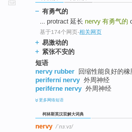
go
有勇气的
top
... protract 延长
nervy
有勇气的
c
基于174个网页
-
相关网页
易激动的
紧张不安的
短语
nervy rubber
回缩性能良好的橡
periferní nervy
外周神经
periférne nervy
外周神经
更多
网络短语
柯林斯英汉双解大词典
nervy
/ˈnɜːvɪ/